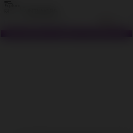
Explore
US
LOGIN
DAFTAR