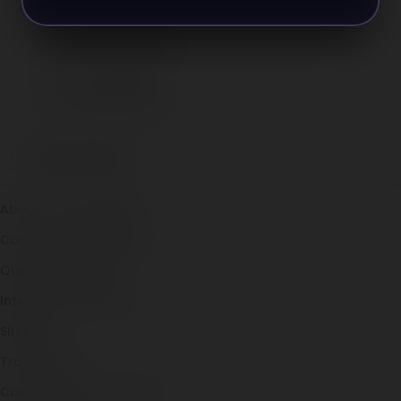
Agen UNTUNG88
Platform UNTUNG88
Link UNTUNG88
UNTUNG88 Resmi
Game Online
QUICK LINKS
Situs Game Online
Website Game Online
About Us UNTUNG88
Game Online Terpercaya
Contact Us UNTUNG88
Quotation Request
Intellectual Property
Sitemap
Track Order
Customs tariffs and fees