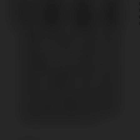
digital pilihan utama yang
menghadirkan deretan game online biar
waktu luang berisi keuntungan finansial
nyata. Alasan utamanya ialah
ketersediaan sistem permainan yang
fleksibel, sehingga bisa Anda akses
kapan saja melalui ponsel tanpa
hambatan teknis. Sebagai situs
terpercaya di Indonesia, kami
menyediakan layanan cepat 24 jam
serta tingkat kemenangan harian yang
sangat transparan bagi semua
member. Kehadiran game online biar
waktu luang berisi ini yaitu sebagai
solusi pintar mengubah waktu luang
Anda menjadi ladang profit. Segera
daftarkan akun Anda di UNTUNG88 dan
buktikan sendiri hasilnya hari ini!