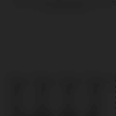
UNTUNG88 merupakan tempat hiburan