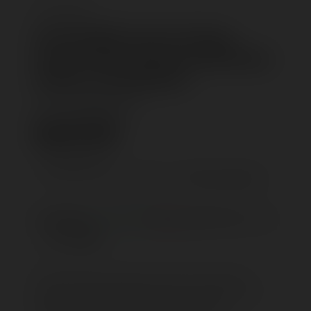
UNTUNG88
UNTUNG88 | Solusi Paling
Cuan Lewat Game Online Biar
Waktu Luang Berisi
Item #:
188.599.370
Rp45.000
4.9 rating
Write a Review
Availability :
UNTUNG88
Imported from
HOME
Color :
GREEN
Mainkan game online biar waktu luang berisi
hanya di UNTUNG88. Platform resmi terpercaya
dengan peluang menang tinggi, bonus